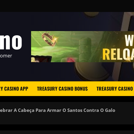
ino
wcomer
Y CASINO APP
TREASURY CASINO BONUS
TREASURY CASINO 
uebrar A Cabeça Para Armar O Santos Contra O Galo