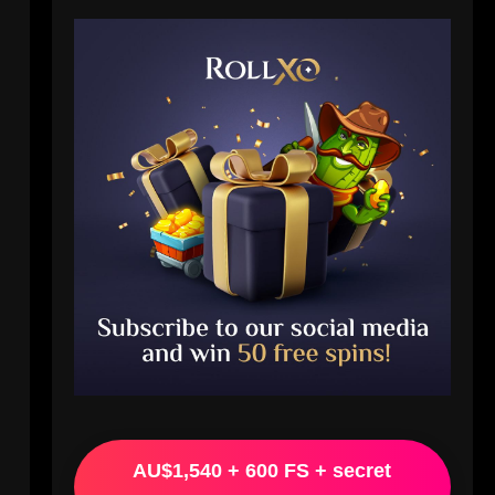
AU$1,540 + 600 FS + secret