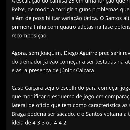
A escalação do camisa 28 em uma função que nã
Peixe, de modo a corrigir alguns problemas qu
além de possibilitar variação tática. O Santos al
primeira linha com quatro atletas na fase defens
recomposição.
Agora, sem Joaquim, Diego Aguirre precisará rev
do treinador já vão começar a ser testadas na ati
elas, a presença de Júnior Caiçara.
Caso Caiçara seja o escolhido para começar joga
que modificar o esquema de jogo em comparação
lateral de ofício que tem como característica as
Braga poderia ser sacado, e o Santos voltaria a
ideia de 4-3-3 ou 4-4-2.