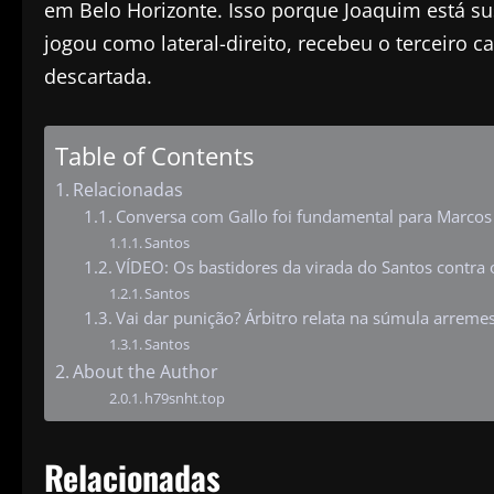
em Belo Horizonte. Isso porque Joaquim está su
jogou como lateral-direito, recebeu o terceiro c
descartada.
Table of Contents
Relacionadas
Conversa com Gallo foi fundamental para Marcos 
Santos
VÍDEO: Os bastidores da virada do Santos contra 
Santos
Vai dar punição? Árbitro relata na súmula arreme
Santos
About the Author
h79snht.top
Relacionadas