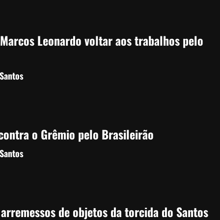
Marcos Leonardo voltar aos trabalhos pelo
Santos
contra o Grêmio pelo Brasileirão
Santos
 arremessos de objetos da torcida do Santos