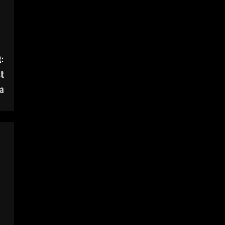
:
t
a