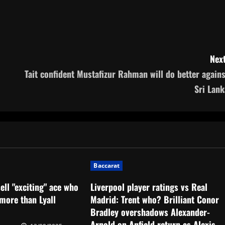
Next
Tait confident Mustafizur Rahman will do better agains
Sri Lank
Baccarat
ll "exciting" ace who
Liverpool player ratings vs Real
more than Lyall
Madrid: Trent who? Brilliant Conor
Bradley overshadows Alexander-
Arnold on Anfield return as Alexis