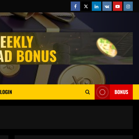
Facebook
Twitter
Linkedin
VK
Youtube
Insta
LOGIN
BONUS