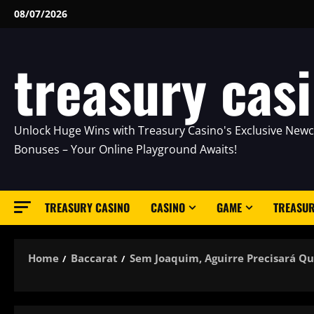
Skip
08/07/2026
to
content
treasury cas
Unlock Huge Wins with Treasury Casino's Exclusive Ne
Bonuses – Your Online Playground Awaits!
TREASURY CASINO
CASINO
GAME
TREASUR
Home
Baccarat
Sem Joaquim, Aguirre Precisará Q