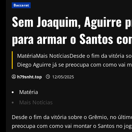
Baccarat
Sem Joaquim, Aguirre p
para armar o Santos con
MatériaMais NotíciasDesde o fim da vitória so
Diego Aguirre já se preocupa com como vai m
h79snht.top
12/05/2025
Matéria
Mais Notícias
Desde o fim da vitória sobre o Grêmio, no último
preocupa com como vai montar o Santos no jogo