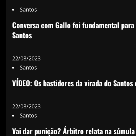
Santos
Conversa com Gallo foi fundamental para 
Santos
22/08/2023
Santos
VÍDEO: Os bastidores da virada do Santos 
22/08/2023
Santos
Vai dar punição? Árbitro relata na súmula