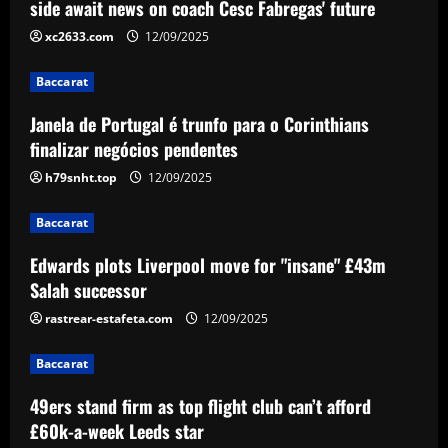
side await news on coach Cesc Fabregas' future
pendentes
2
xc2633.com
12/09/2025
12/09/2025
Baccarat
Baccarat
Edwards plots Liverpool move for
Janela de Portugal é trunfo para o Corinthians
"insane" £43m Salah successor
finalizar negócios pendentes
12/09/2025
3
h79snht.top
12/09/2025
Baccarat
Baccarat
49ers stand firm as top flight club can’t
afford £60k-a-week Leeds star
Edwards plots Liverpool move for "insane" £43m
Salah successor
12/09/2025
4
rastrear-estafeta.com
12/09/2025
Baccarat
Baccarat
Newcastle considering early summer bid
for "wonderful" £5k-a-week player
49ers stand firm as top flight club can’t afford
12/09/2025
5
£60k-a-week Leeds star