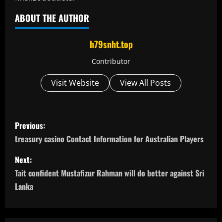
ABOUT THE AUTHOR
h79snht.top
Contributor
Visit Website
View All Posts
P
Previous:
o
treasury casino Contact Information for Australian Players
s
Next:
Tait confident Mustafizur Rahman will do better against Sri
t
Lanka
n