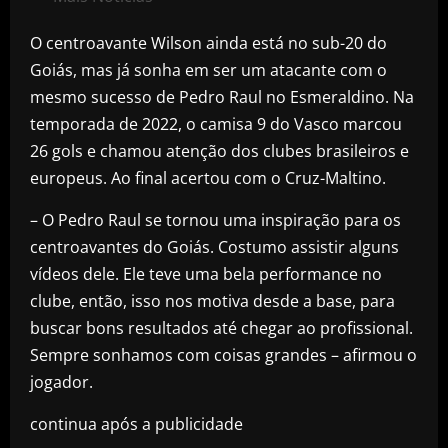
O centroavante Wilson ainda está no sub-20 do
Goiás, mas já sonha em ser um atacante com o
mesmo sucesso de Pedro Raul no Esmeraldino. Na
temporada de 2022, o camisa 9 do Vasco marcou
26 gols e chamou atenção dos clubes brasileiros e
europeus. Ao final acertou com o Cruz-Maltino.
– O Pedro Raul se tornou uma inspiração para os
centroavantes do Goiás. Costumo assistir alguns
vídeos dele. Ele teve uma bela performance no
clube, então, isso nos motiva desde a base, para
buscar bons resultados até chegar ao profissional.
Sempre sonhamos com coisas grandes – afirmou o
jogador.
continua após a publicidade