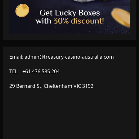
Email:
admin@treasury-casino-australia.com
TEL：+61 476 585 204
29 Bernard St, Cheltenham VIC 3192