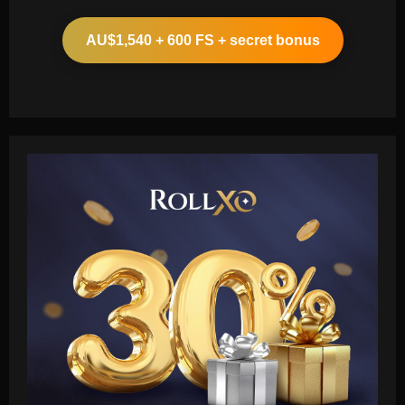
AU$1,540 + 600 FS + secret bonus