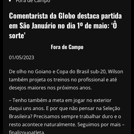
Fora de Campo
Comentarista da Globo destaca partida
em São Januário no dia 1º de maio: ‘Ô
sorte’
Fora de Campo
01/05/2023
De olho no Goiano e Copa do Brasil sub-20, Wilson
também projeta os treinos no profissional e até
desejos maiores nos próximos anos.
– Tenho também a meta em jogar no exterior
daqui uns anos. E por que não pensar na Seleção
Brasileira? Precisamos sempre trabalhar duro e o
resto acontece naturalmente. Seguimos por mais –
finalizouoatleta.