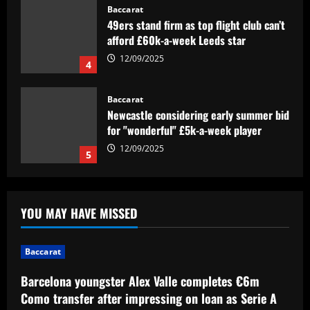
Baccarat
49ers stand firm as top flight club can’t
afford £60k-a-week Leeds star
12/09/2025
4
Baccarat
Newcastle considering early summer bid
for "wonderful" £5k-a-week player
12/09/2025
5
Baccarat
Barcelona youngster Alex Valle
YOU MAY HAVE MISSED
completes €6m Como transfer after
impressing on loan as Serie A side await
news on coach Cesc Fabregas' future
1
Baccarat
12/09/2025
Baccarat
Barcelona youngster Alex Valle completes €6m
Janela de Portugal é trunfo para o
Como transfer after impressing on loan as Serie A
Corinthians finalizar negócios