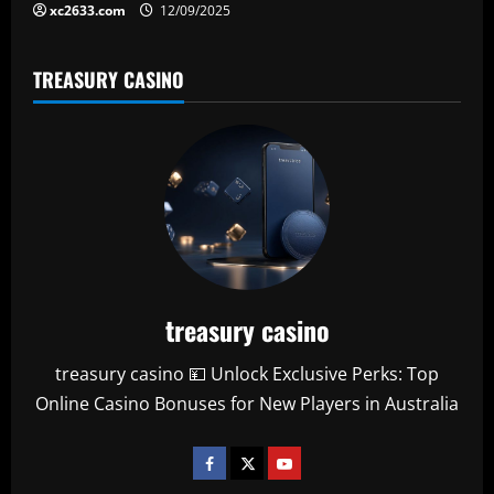
xc2633.com
12/09/2025
TREASURY CASINO
treasury casino
treasury casino 💴 Unlock Exclusive Perks: Top
Online Casino Bonuses for New Players in Australia