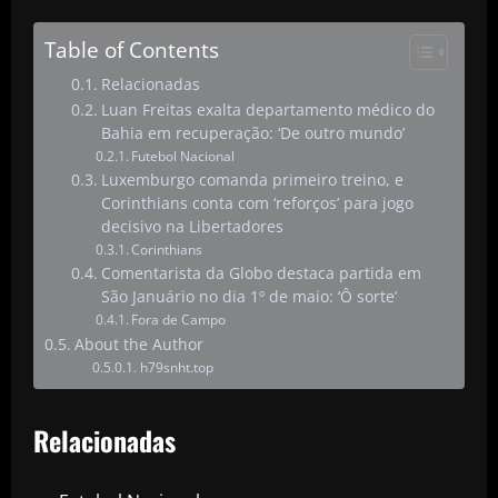
Table of Contents
Relacionadas
Luan Freitas exalta departamento médico do
Bahia em recuperação: ‘De outro mundo’
Futebol Nacional
Luxemburgo comanda primeiro treino, e
Corinthians conta com ‘reforços’ para jogo
decisivo na Libertadores
Corinthians
Comentarista da Globo destaca partida em
São Januário no dia 1º de maio: ‘Ô sorte’
Fora de Campo
About the Author
h79snht.top
Relacionadas