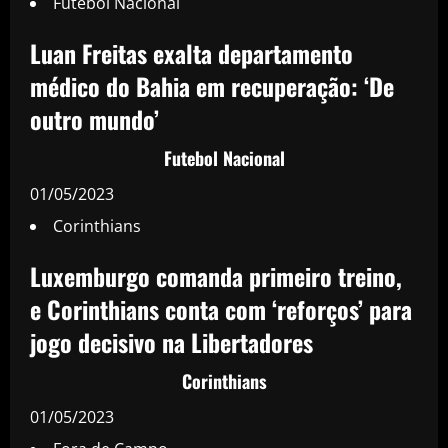
Futebol Nacional
Luan Freitas exalta departamento
médico do Bahia em recuperação: ‘De
outro mundo’
Futebol Nacional
01/05/2023
Corinthians
Luxemburgo comanda primeiro treino,
e Corinthians conta com ‘reforços’ para
jogo decisivo na Libertadores
Corinthians
01/05/2023