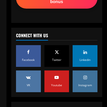
bonus
Baccarat
Janela de Portugal é trunfo para
o Corinthians finalizar negócios
pendentes
2
12/09/2025
CONNECT WITH US
Baccarat
Edwards plots Liverpool move for
"insane" £43m Salah successor
12/09/2025
3
Facebook
Twitter
Linkedin
Baccarat
49ers stand firm as top flight
club can’t afford £60k-a-week
Leeds star
4
VK
Youtube
Instagram
12/09/2025
Baccarat
Newcastle considering early
summer bid for "wonderful" £5k-