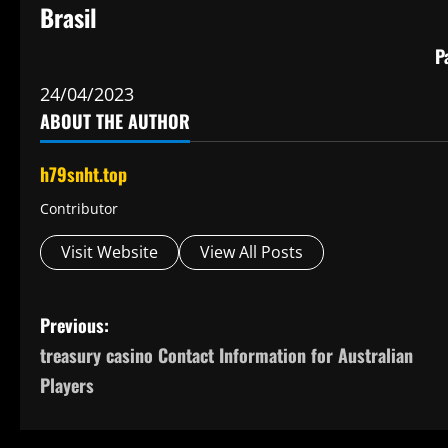
Brasil
P
24/04/2023
ABOUT THE AUTHOR
h79snht.top
Contributor
Visit Website
View All Posts
P
Previous:
treasury casino Contact Information for Australian
o
Players
s