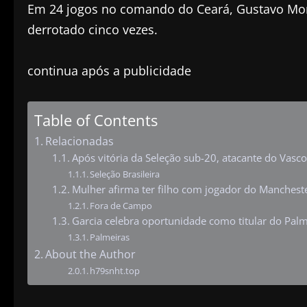
Em 24 jogos no comando do Ceará, Gustavo Morí
derrotado cinco vezes.
continua após a publicidade
Table of Contents
Relacionadas
Após vitória da Seleção sub-20, atacante do Vasc
Seleção Brasileira
Mulher afirma ter filho com jogador do Mancheste
Fora de Campo
Garcia celebra oportunidade como titular do Palm
Palmeiras
About the Author
h79snht.top