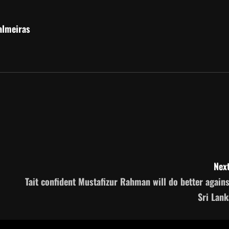
almeiras
Next
Tait confident Mustafizur Rahman will do better agains
Sri Lank