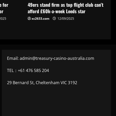
e for
49ers stand firm as top flight club can’t
or
afford £60k-a-week Leeds star
2025
xc2633.com
12/09/2025
Email:
admin@treasury-casino-australia.com
TEL：+61 476 585 204
29 Bernard St, Cheltenham VIC 3192