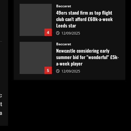
Baccarat
49ers stand firm as top flight
club can’t afford £60k-a-week
Leeds star
4
12/09/2025
Baccarat
Newcastle considering early
summer bid for "wonderful" £5k-
a-week player
5
12/09/2025
Baccarat
Barcelona youngster Alex Valle
:
completes €6m Como transfer
after impressing on loan as Serie
t
A side await news on coach Cesc
1
a
Fabregas' future
Baccarat
12/09/2025
Janela de Portugal é trunfo para