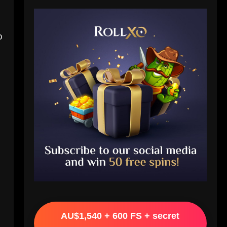
o
AU$1,540 + 600 FS + secret