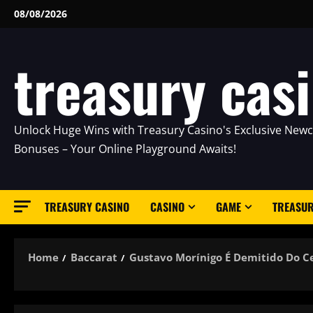
Skip
08/08/2026
to
content
treasury cas
Unlock Huge Wins with Treasury Casino's Exclusive Ne
Bonuses – Your Online Playground Awaits!
TREASURY CASINO
CASINO
GAME
TREASUR
Home
Baccarat
Gustavo Morínigo É Demitido Do Ce