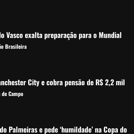
do Vasco exalta preparação para o Mundial
ão Brasileira
anchester City e cobra pensão de R$ 2,2 mil
a de Campo
 do Palmeiras e pede ‘humildade’ na Copa do