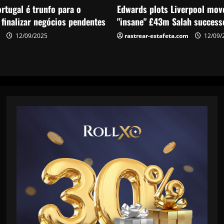
ortugal é trunfo para o
Edwards plots Liverpool mov
 finalizar negócios pendentes
"insane" £43m Salah success
12/09/2025
rastrear-estafeta.com
12/09/