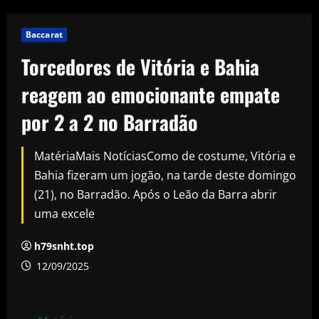
Baccarat
Torcedores de Vitória e Bahia
reagem ao emocionante empate
por 2 a 2 no Barradão
MatériaMais NotíciasComo de costume, Vitória e
Bahia fizeram um jogão, na tarde deste domingo
(21), no Barradão. Após o Leão da Barra abrir
uma excele
h79snht.top
12/09/2025