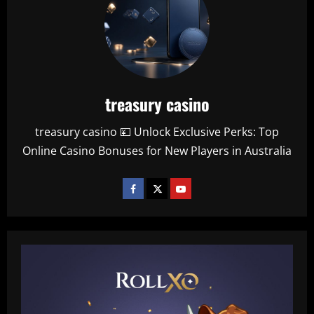
treasury casino
treasury casino 💴 Unlock Exclusive Perks: Top
Online Casino Bonuses for New Players in Australia