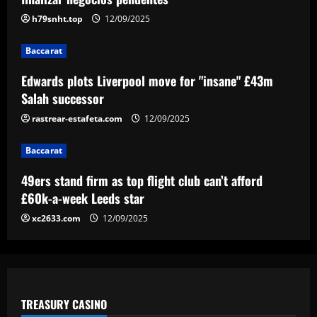
12/09/2025
3
h79snht.top
12/09/2025
Baccarat
Baccarat
49ers stand firm as top flight club can’t
afford £60k-a-week Leeds star
Edwards plots Liverpool move for "insane" £43m
Salah successor
12/09/2025
4
rastrear-estafeta.com
12/09/2025
Baccarat
Baccarat
Newcastle considering early summer bid
for "wonderful" £5k-a-week player
49ers stand firm as top flight club can’t afford
12/09/2025
5
£60k-a-week Leeds star
xc2633.com
12/09/2025
TREASURY CASINO