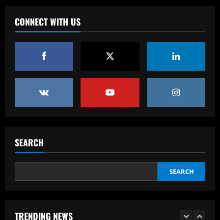
Edwards plots Liverpool move for
"insane" £43m Salah successor
CONNECT WITH US
12/09/2025
3
Baccarat
49ers stand firm as top flight club can’t
afford £60k-a-week Leeds star
12/09/2025
4
Baccarat
Newcastle considering early summer bid
for "wonderful" £5k-a-week player
SEARCH
12/09/2025
5
SEARCH
Baccarat
Barcelona youngster Alex Valle
completes €6m Como transfer after
impressing on loan as Serie A side await
TRENDING NEWS
news on coach Cesc Fabregas' future