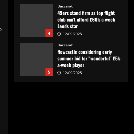
Baccarat
49ers stand firm as top flight
club can’t afford £60k-a-week
Leeds star
o
4
12/09/2025
Baccarat
Newcastle considering early
summer bid for "wonderful" £5k-
a-week player
5
12/09/2025
Baccarat
Barcelona youngster Alex Valle
completes €6m Como transfer
after impressing on loan as Serie
A side await news on coach Cesc
1
Fabregas' future
Baccarat
12/09/2025
Janela de Portugal é trunfo para