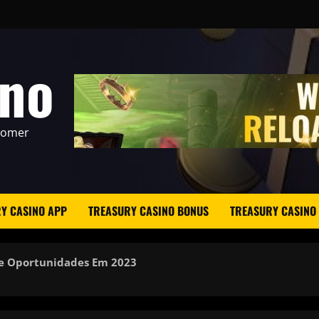
ino
wcomer
Y CASINO APP
TREASURY CASINO BONUS
TREASURY CASINO 
 De Oportunidades Em 2023