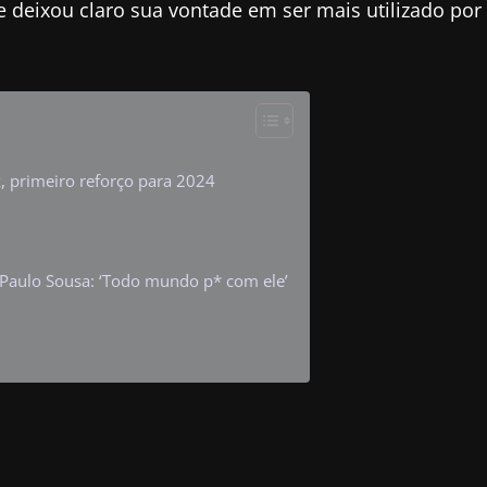
 e deixou claro sua vontade em ser mais utilizado por
k, primeiro reforço para 2024
Paulo Sousa: ‘Todo mundo p* com ele’