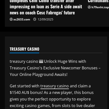
o
completes €6m Como transfer after
Corinthians
impressing on loan as Serie A side await
n
h79snht.top
news on coach Cesc Fabregas' future
xc2633.com
12/09/2025
TREASURY CASINO
treasury casino 🎰 Unlock Huge Wins with
Treasury Casino's Exclusive Newcomer Bonuses –
Your Online Playground Awaits!
Get started with
treasury casino
and claim a
$1540 AU$ bonus! As a new player, this bonus
gives you the perfect opportunity to explore
exciting casino games, from slots to live dealer