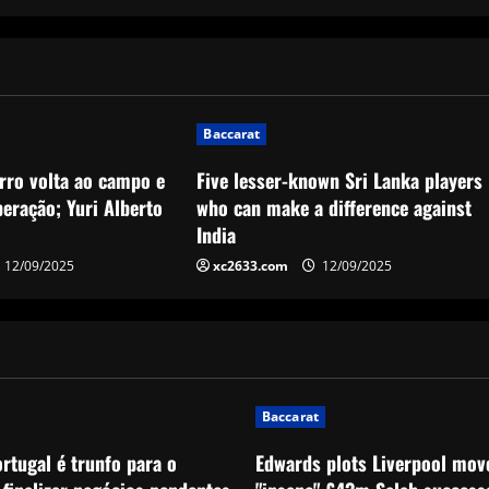
Baccarat
rro volta ao campo e
Five lesser-known Sri Lanka players
eração; Yuri Alberto
who can make a difference against
India
12/09/2025
xc2633.com
12/09/2025
Baccarat
ortugal é trunfo para o
Edwards plots Liverpool mov