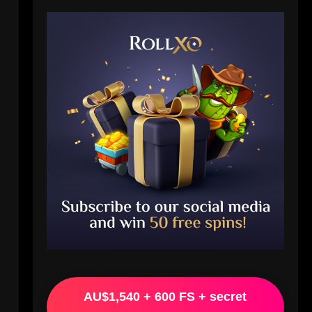
AU$1,540 + 600 FS + secret