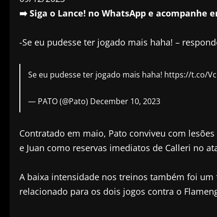
➡️ Siga o Lance! no WhatsApp e acompanhe em
-Se eu pudesse ter jogado mais haha! – respon
Se eu pudesse ter jogado mais haha! https://t.co/
— PATO (@Pato) December 10, 2023
Contratado em maio, Pato conviveu com lesões e
e Juan como reservas imediatos de Calleri no at
A baixa intensidade nos treinos também foi um f
relacionado para os dois jogos contra o Flamengo