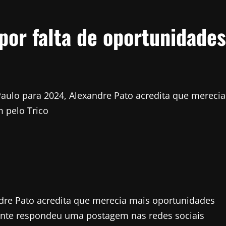
 por falta de oportunidades
aulo para 2024, Alexandre Pato acredita que merecia
 pelo Trico
ndre Pato acredita que merecia mais oportunidades
cante respondeu uma postagem nas redes sociais