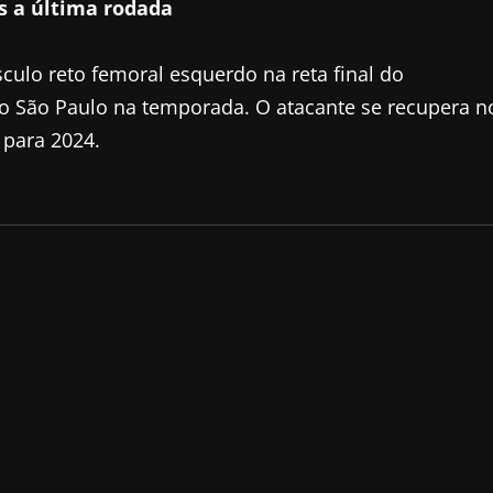
ós a última rodada
ulo reto femoral esquerdo na reta final do
 do São Paulo na temporada. O atacante se recupera n
 para 2024.