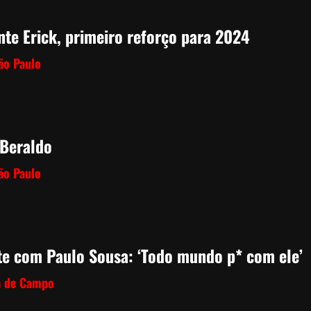
nte Erick, primeiro reforço para 2024
ão Paulo
 Beraldo
ão Paulo
e com Paulo Sousa: ‘Todo mundo p* com ele’
a de Campo