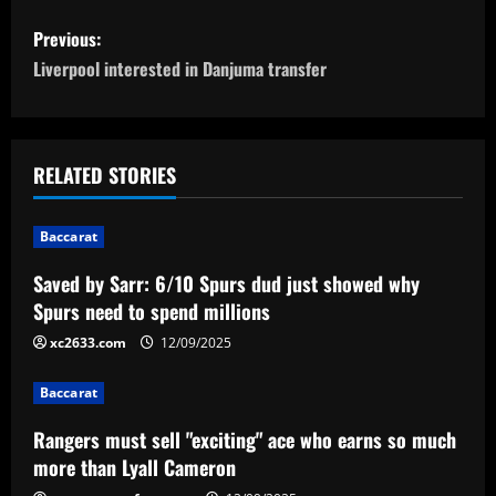
P
Previous:
o
Liverpool interested in Danjuma transfer
s
t
RELATED STORIES
n
Baccarat
a
Saved by Sarr: 6/10 Spurs dud just showed why
v
Spurs need to spend millions
i
xc2633.com
12/09/2025
g
Baccarat
a
Rangers must sell "exciting" ace who earns so much
more than Lyall Cameron
t