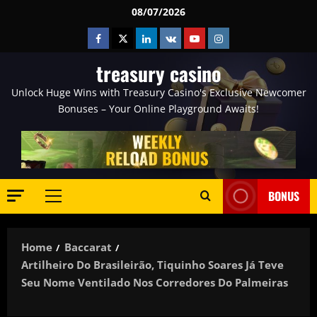
Skip
08/07/2026
to
Facebook
Twitter
Linkedin
VK
Youtube
Instagram
content
treasury casino
Unlock Huge Wins with Treasury Casino's Exclusive Newcomer
Bonuses – Your Online Playground Awaits!
BONUS
Primary
Menu
Home
Baccarat
Artilheiro Do Brasileirão, Tiquinho Soares Já Teve
Seu Nome Ventilado Nos Corredores Do Palmeiras