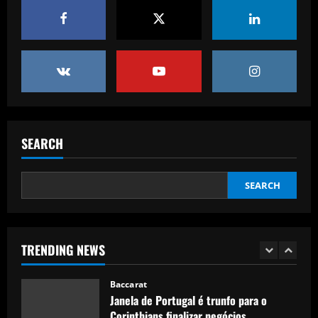
4
Baccarat
Newcastle considering early summer bid
for "wonderful" £5k-a-week player
12/09/2025
5
Baccarat
Barcelona youngster Alex Valle
SEARCH
completes €6m Como transfer after
impressing on loan as Serie A side await
SEARCH
news on coach Cesc Fabregas' future
1
12/09/2025
Baccarat
Janela de Portugal é trunfo para o
Corinthians finalizar negócios
TRENDING NEWS
pendentes
2
12/09/2025
Baccarat