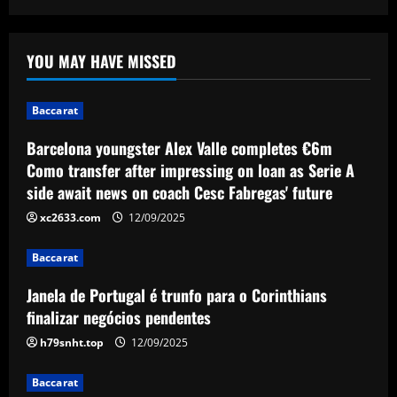
news on coach Cesc Fabregas' future
1
12/09/2025
Baccarat
YOU MAY HAVE MISSED
Janela de Portugal é trunfo para o
Corinthians finalizar negócios
pendentes
Baccarat
2
12/09/2025
Barcelona youngster Alex Valle completes €6m
Como transfer after impressing on loan as Serie A
Baccarat
side await news on coach Cesc Fabregas' future
Edwards plots Liverpool move for
"insane" £43m Salah successor
xc2633.com
12/09/2025
12/09/2025
3
Baccarat
Janela de Portugal é trunfo para o Corinthians
Baccarat
49ers stand firm as top flight club can’t
finalizar negócios pendentes
afford £60k-a-week Leeds star
h79snht.top
12/09/2025
12/09/2025
4
Baccarat