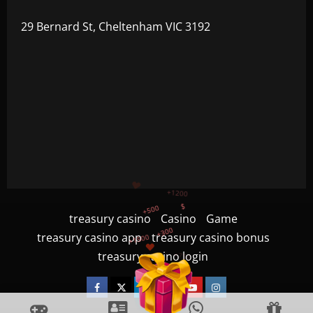
29 Bernard St, Cheltenham VIC 3192
+300
+1500
+750
treasury casino
Casino
Game
treasury casino app
treasury casino bonus
+1200
treasury casino login
+500
$
Facebook
Twitter
Linkedin
VK
Youtube
Instagram