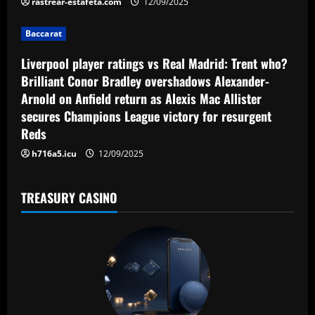
rastrear-estafeta.com
12/09/2025
i
Baccarat
o
Liverpool player ratings vs Real Madrid: Trent who?
n
Brilliant Conor Bradley overshadows Alexander-
Arnold on Anfield return as Alexis Mac Allister
secures Champions League victory for resurgent
Reds
h716a5.icu
12/09/2025
TREASURY CASINO