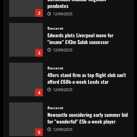
Edwards plots Liverpool move for
"insane" £43m Salah successor
12/09/2025
3
Baccarat
49ers stand firm as top flight club can’t
afford £60k-a-week Leeds star
12/09/2025
4
Baccarat
Newcastle considering early summer bid
for "wonderful" £5k-a-week player
12/09/2025
5
Baccarat
Barcelona youngster Alex Valle
completes €6m Como transfer after
impressing on loan as Serie A side await