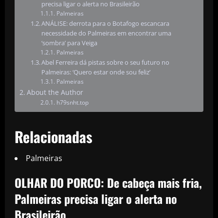
precisa ligar o alerta no Brasileirão
Palmeiras
ANÁLISE: derrota para o Botafogo escancara
necessidade do Palmeiras em encontrar uma
‘sombra’ para Veiga
Palmeiras
Abel Ferreira dá pistas sobre o seu futuro no
Palmeiras: ‘Quero estar onde sou feliz’
Palmeiras
About the Author
h79snht.top
Relacionadas
Palmeiras
OLHAR DO PORCO: De cabeça mais fria,
Palmeiras precisa ligar o alerta no
Brasileirão