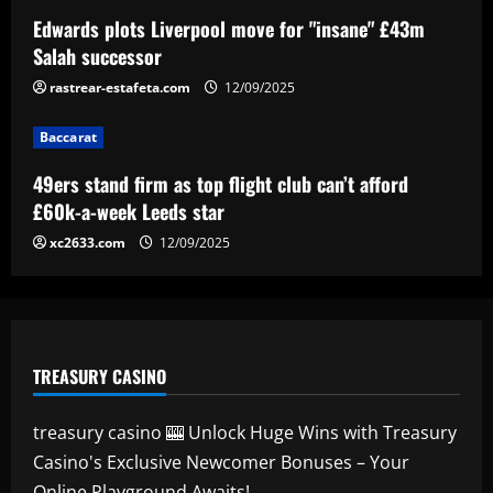
Baccarat
Edwards plots Liverpool move for "insane" £43m
Newcastle considering early summer bid
Salah successor
for "wonderful" £5k-a-week player
rastrear-estafeta.com
12/09/2025
12/09/2025
5
Baccarat
49ers stand firm as top flight club can’t afford
£60k-a-week Leeds star
xc2633.com
12/09/2025
TREASURY CASINO
treasury casino 🎰 Unlock Huge Wins with Treasury
Casino's Exclusive Newcomer Bonuses – Your
Online Playground Awaits!